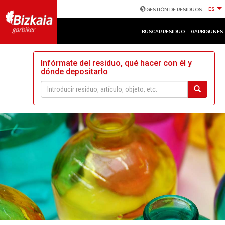
ES
GESTIÓN DE RESIDUOS
BUSCAR RESIDUO
GARBIGUNES
Infórmate del residuo, qué hacer con él y
dónde depositarlo