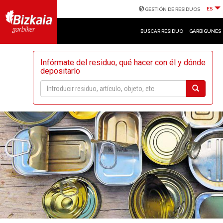
ES
GESTIÓN DE RESIDUOS
BUSCAR RESIDUO
GARBIGUNES
Infórmate del residuo, qué hacer con él y dónde
depositarlo