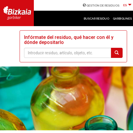
ES
GESTIÓN DE RESIDUOS
BUSCAR RESIDUO
GARBIGUNES
Infórmate del residuo, qué hacer con él y
dónde depositarlo