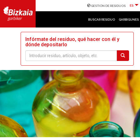
ES
GESTIÓN DE RESIDUOS
BUSCAR RESIDUO
GARBIGUNES
Infórmate del residuo, qué hacer con él y
dónde depositarlo