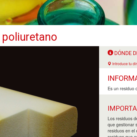
 poliuretano
DÓNDE D
Introduce tu di
INFORM
Es un residuo 
IMPORT
Los residuos d
que gestionar s
residuos en el
residuos que e