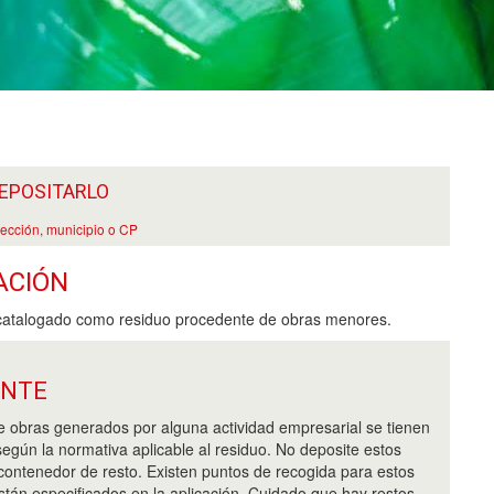
EPOSITARLO
rección, municipio o CP
ACIÓN
catalogado como residuo procedente de obras menores.
ANTE
e obras generados por alguna actividad empresarial se tienen
egún la normativa aplicable al residuo. No deposite estos
 contenedor de resto. Existen puntos de recogida para estos
stán especificados en la aplicación. Cuidado que hay restos