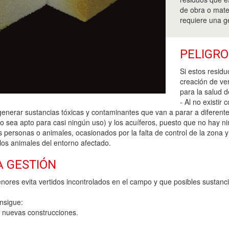
de obra o mate
requiere una ge
PELIGRO
Si estos resid
creación de ve
para la salud d
- Al no existir
nerar sustancias tóxicas y contaminantes que van a parar a diferentes 
 sea apto para casi ningún uso) y los acuíferos, puesto que no hay nin
 personas o animales, ocasionados por la falta de control de la zona y 
los animales del entorno afectado.
A GESTIÓN
enores evita vertidos incontrolados en el campo y que posibles sustan
nsigue:
a nuevas construcciones.