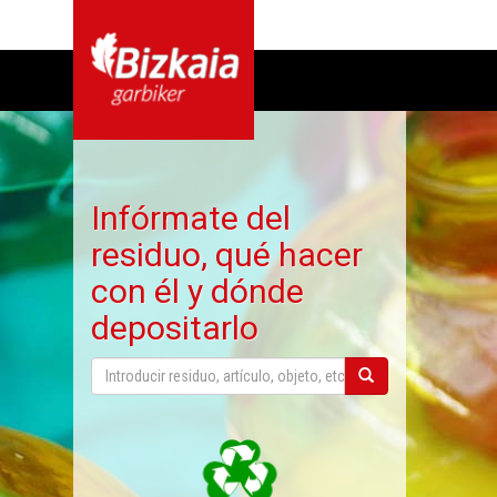
Infórmate del
residuo, qué hacer
con él y dónde
depositarlo