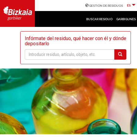
ES
GESTIÓN DE RESIDUOS
BUSCAR RESIDUO
GARBIGUNES
Infórmate del residuo, qué hacer con él y dónde
depositarlo