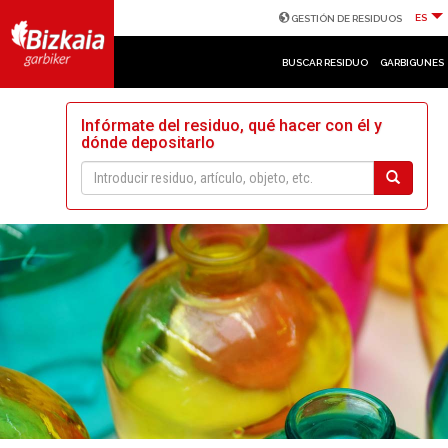
ES
GESTIÓN DE RESIDUOS
BUSCAR RESIDUO
GARBIGUNES
Infórmate del residuo, qué hacer con él y
dónde depositarlo