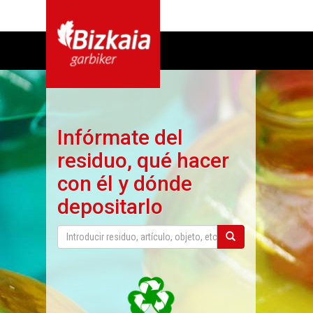
Infórmate del
residuo, qué hacer
con él y dónde
depositarlo