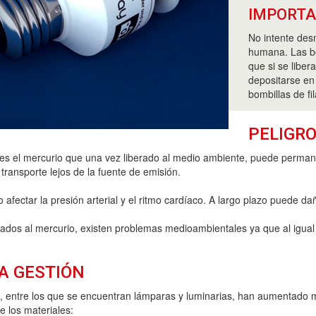
IMPORT
No intente des
humana. Las bo
que si se libe
depositarse en
bombillas de f
PELIGRO
ión es el mercurio que una vez liberado al medio ambiente, puede perm
 transporte lejos de la fuente de emisión.
afectar la presión arterial y el ritmo cardíaco. A largo plazo puede dañ
ados al mercurio, existen problemas medioambientales ya que al igual
A GESTIÓN
s, entre los que se encuentran lámparas y luminarias, han aumentado m
 los materiales: