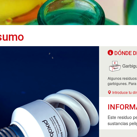
nsumo
DÓNDE D
Garbig
Algunos residuos
garbigunes. Para
Introduce tu di
INFORM
Este residuo p
sustancias peli