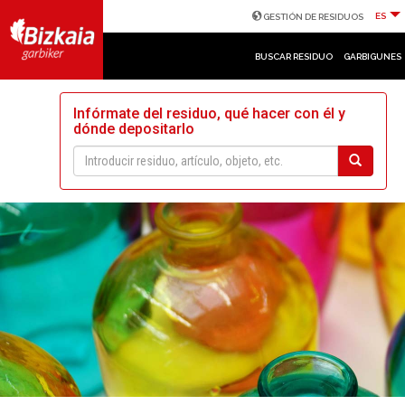
ES
GESTIÓN DE RESIDUOS
BUSCAR RESIDUO
GARBIGUNES
Infórmate del residuo, qué hacer con él y
dónde depositarlo