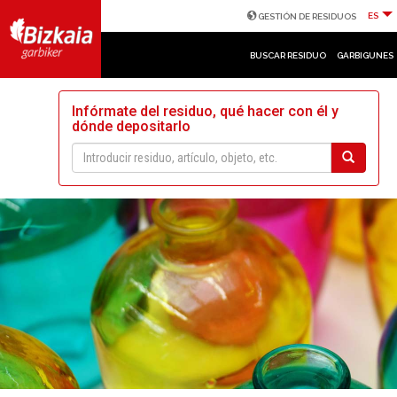
ES
GESTIÓN DE RESIDUOS
BUSCAR RESIDUO
GARBIGUNES
Infórmate del residuo, qué hacer con él y
dónde depositarlo