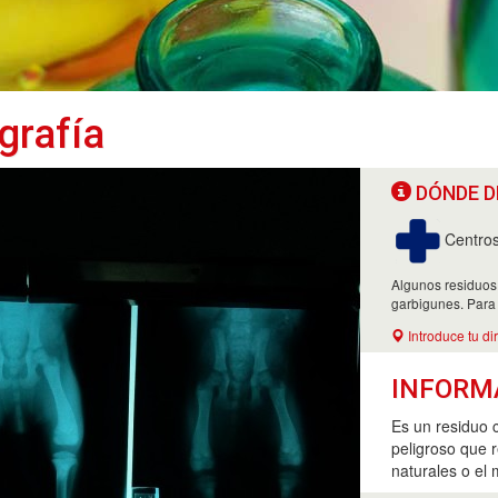
grafía
DÓNDE D
Centros
Algunos residuos
garbigunes. Para
Introduce tu di
INFORM
Es un residuo 
peligroso que 
naturales o el