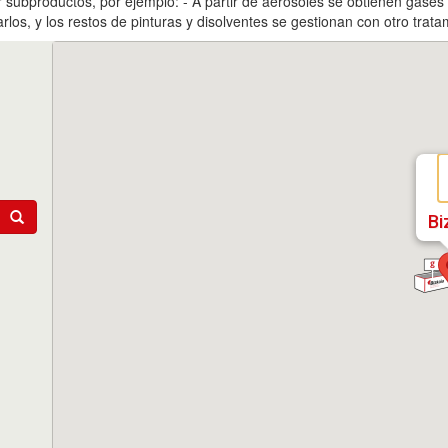
r subproductos, por ejemplo: - A partir de aerosoles se obtienen gases
larlos, y los restos de pinturas y disolventes se gestionan con otro trata
Bi