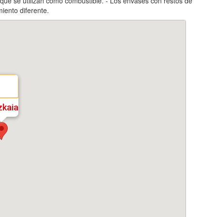
 que se utilizan como combustible. - Los envases con restos de
miento diferente.
zkaia