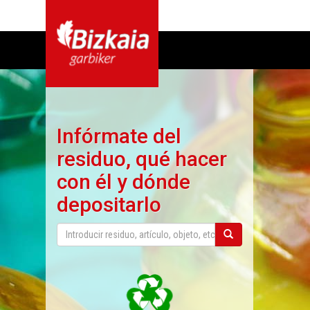
Infórmate del
residuo, qué hacer
con él y dónde
depositarlo