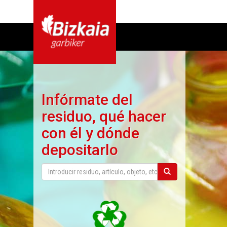
Infórmate del
residuo, qué hacer
con él y dónde
depositarlo