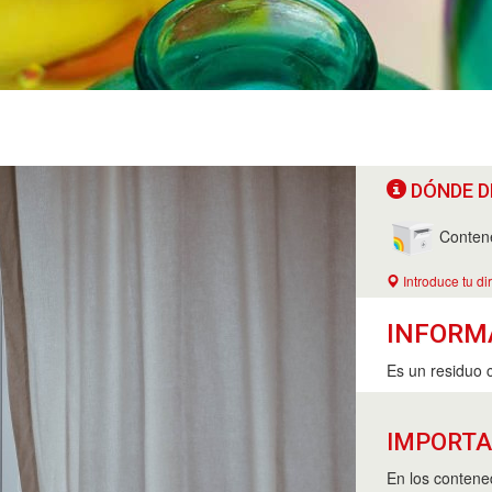
DÓNDE D
Contene
Introduce tu di
INFORM
Es un residuo 
IMPORT
En los contened