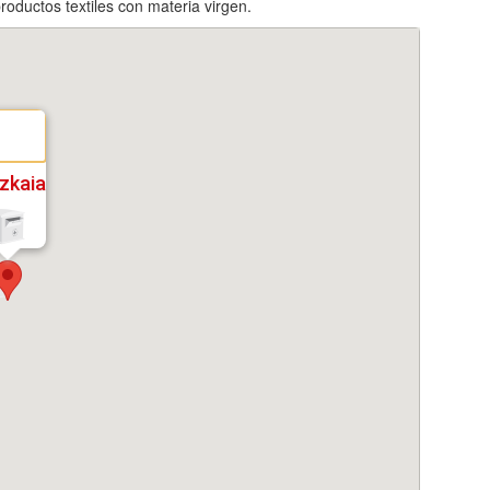
roductos textiles con materia virgen.
izkaia