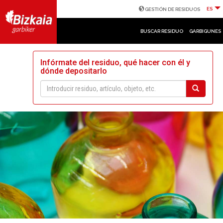
ES
GESTIÓN DE RESIDUOS
BUSCAR RESIDUO
GARBIGUNES
Infórmate del residuo, qué hacer con él y
dónde depositarlo