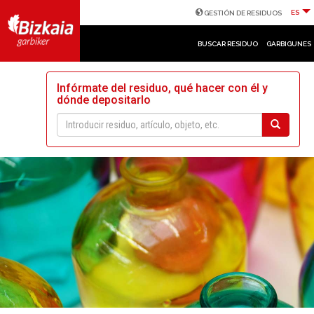
ES
GESTIÓN DE RESIDUOS
BUSCAR RESIDUO
GARBIGUNES
Infórmate del residuo, qué hacer con él y
dónde depositarlo