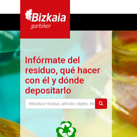
Infórmate del
residuo, qué hacer
con él y dónde
depositarlo