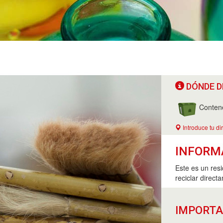
DÓNDE D
Conten
Introduce tu di
INFORM
Este es un res
reciclar direct
IMPORT