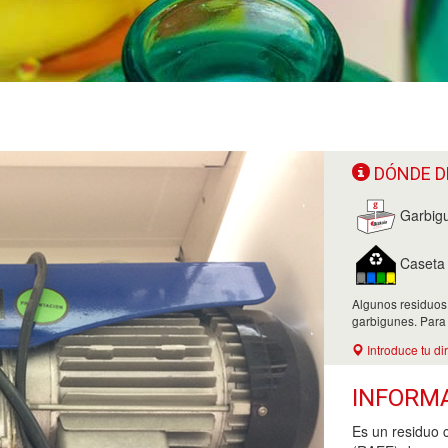
DÓNDE D
Garbig
Caseta d
Algunos residuos
garbigunes. Para
Introduce tu di
INFORM
Es un residuo 