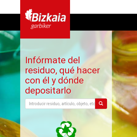
Infórmate del
residuo, qué hacer
con él y dónde
depositarlo