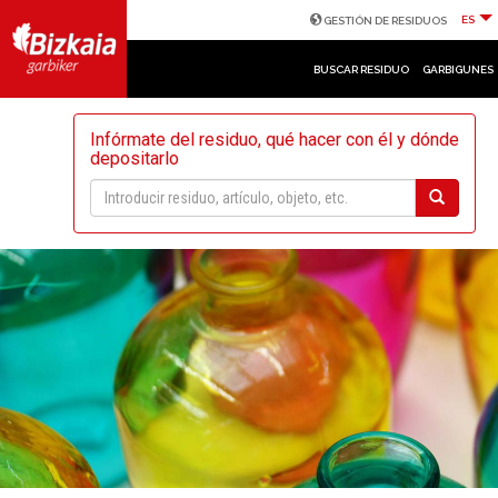
ES
GESTIÓN DE RESIDUOS
BUSCAR RESIDUO
GARBIGUNES
Infórmate del residuo, qué hacer con él y dónde
depositarlo