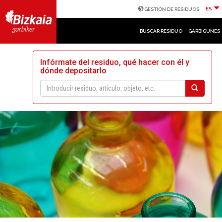
ES
GESTIÓN DE RESIDUOS
BUSCAR RESIDUO
GARBIGUNES
Infórmate del residuo, qué hacer con él y
dónde depositarlo