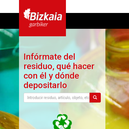
Infórmate del
residuo, qué hacer
con él y dónde
depositarlo