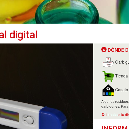
 digital
DÓNDE D
Garbig
Tienda 
Caseta d
Algunos residuos
garbigunes. Para
Introduce tu di
INFORM