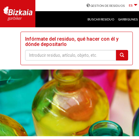
ES
GESTIÓN DE RESIDUOS
BUSCAR RESIDUO
GARBIGUNES
Infórmate del residuo, qué hacer con él y
dónde depositarlo