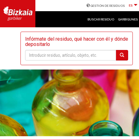
ES
GESTIÓN DE RESIDUOS
BUSCAR RESIDUO
GARBIGUNES
Infórmate del residuo, qué hacer con él y dónde
depositarlo