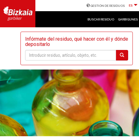
ES
GESTIÓN DE RESIDUOS
BUSCAR RESIDUO
GARBIGUNES
Infórmate del residuo, qué hacer con él y dónde
depositarlo