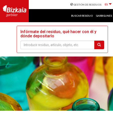
ES
GESTIÓN DE RESIDUOS
BUSCAR RESIDUO
GARBIGUNES
Infórmate del residuo, qué hacer con él y
dónde depositarlo