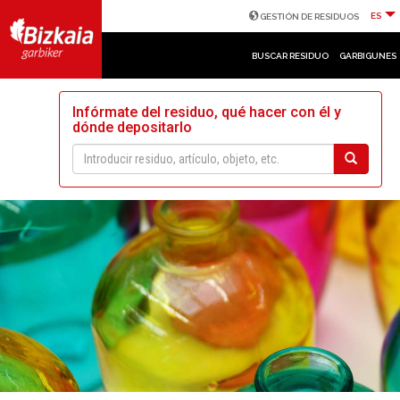
ES
GESTIÓN DE RESIDUOS
BUSCAR RESIDUO
GARBIGUNES
Infórmate del residuo, qué hacer con él y
dónde depositarlo