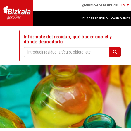
ES
GESTIÓN DE RESIDUOS
BUSCAR RESIDUO
GARBIGUNES
Infórmate del residuo, qué hacer con él y
dónde depositarlo