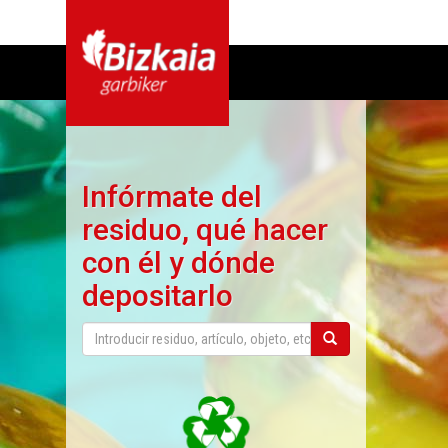
Infórmate del
residuo, qué hacer
con él y dónde
depositarlo