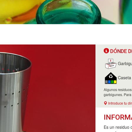
DÓNDE D
Garbig
Caseta d
Algunos residuos
garbigunes. Para
Introduce tu di
INFORM
Es un residuo 