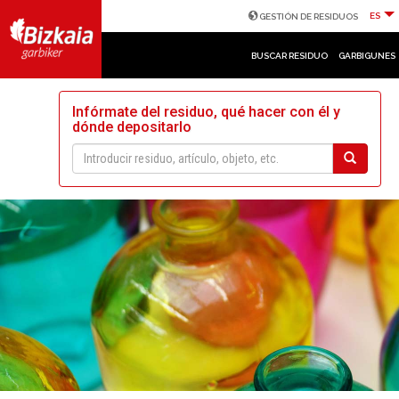
ES
GESTIÓN DE RESIDUOS
BUSCAR RESIDUO
GARBIGUNES
Infórmate del residuo, qué hacer con él y
dónde depositarlo