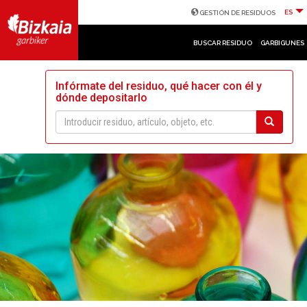
ES
GESTIÓN DE RESIDUOS
BUSCAR RESIDUO
GARBIGUNES
Infórmate del residuo, qué hacer con él y
dónde depositarlo