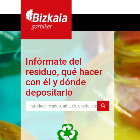
Infórmate del
residuo, qué hacer
con él y dónde
depositarlo