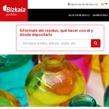
ES
GESTIÓN DE RESIDUOS
BUSCAR RESIDUO
GARBIGUNES
Infórmate del residuo, qué hacer con él y
dónde depositarlo