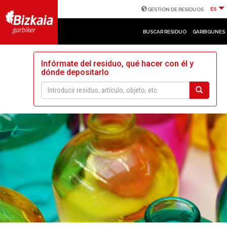
ES
GESTIÓN DE RESIDUOS
BUSCAR RESIDUO
GARBIGUNES
Infórmate del residuo, qué hacer con él y
dónde depositarlo