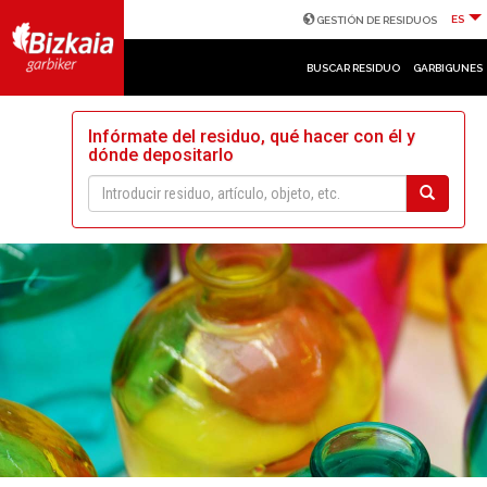
ES
GESTIÓN DE RESIDUOS
BUSCAR RESIDUO
GARBIGUNES
Infórmate del residuo, qué hacer con él y
dónde depositarlo