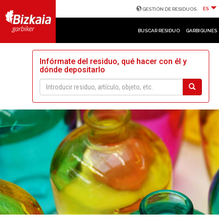
ES
GESTIÓN DE RESIDUOS
BUSCAR RESIDUO
GARBIGUNES
Infórmate del residuo, qué hacer con él y
dónde depositarlo