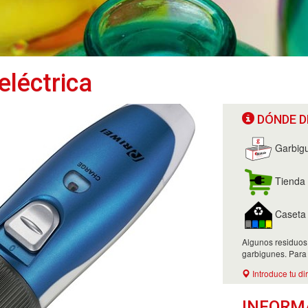
eléctrica
DÓNDE D
Garbig
Tienda 
Caseta d
Algunos residuos
garbigunes. Para
Introduce tu di
INFORM