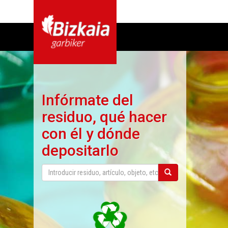
Infórmate del
residuo, qué hacer
con él y dónde
depositarlo