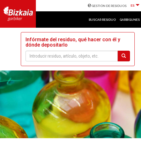
ES
GESTIÓN DE RESIDUOS
BUSCAR RESIDUO
GARBIGUNES
Infórmate del residuo, qué hacer con él y
dónde depositarlo