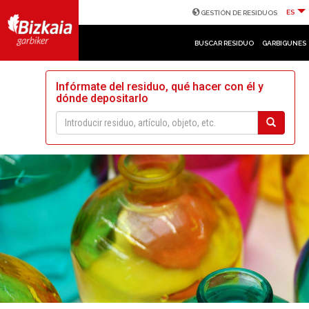
ES
GESTIÓN DE RESIDUOS
BUSCAR RESIDUO
GARBIGUNES
Infórmate del residuo, qué hacer con él y
dónde depositarlo