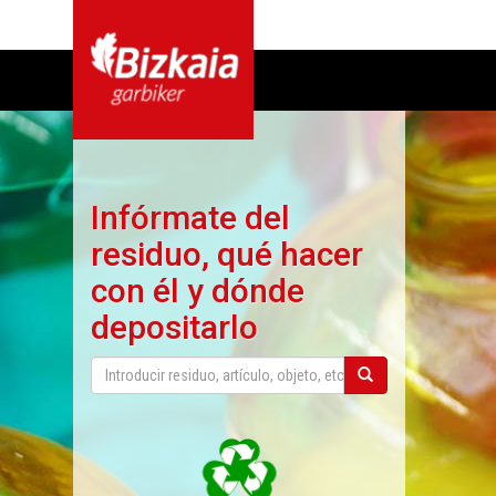
Infórmate del
residuo, qué hacer
con él y dónde
depositarlo