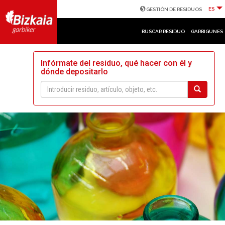
ES
GESTIÓN DE RESIDUOS
BUSCAR RESIDUO
GARBIGUNES
Infórmate del residuo, qué hacer con él y
dónde depositarlo