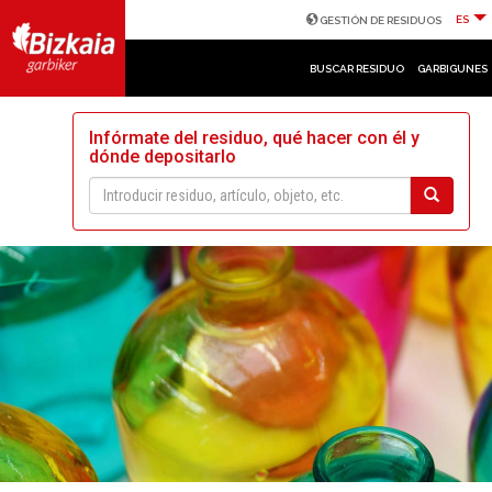
ES
GESTIÓN DE RESIDUOS
BUSCAR RESIDUO
GARBIGUNES
Infórmate del residuo, qué hacer con él y
dónde depositarlo