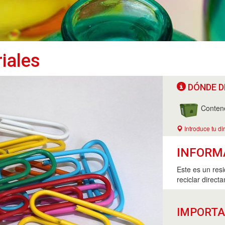
riales
DÓNDE D
Conten
Introduce tu di
INFORM
Este es un res
reciclar direct
IMPORT