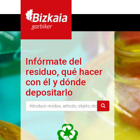
Infórmate del
residuo, qué hacer
con él y dónde
depositarlo