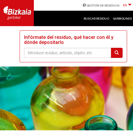
ES
GESTIÓN DE RESIDUOS
BUSCAR RESIDUO
GARBIGUNES
Infórmate del residuo, qué hacer con él y
dónde depositarlo