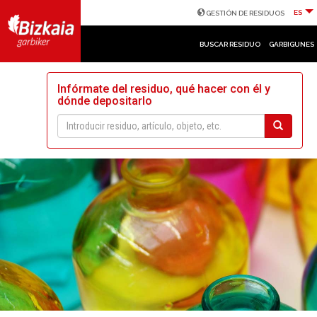
ES
GESTIÓN DE RESIDUOS
BUSCAR RESIDUO
GARBIGUNES
Infórmate del residuo, qué hacer con él y
dónde depositarlo