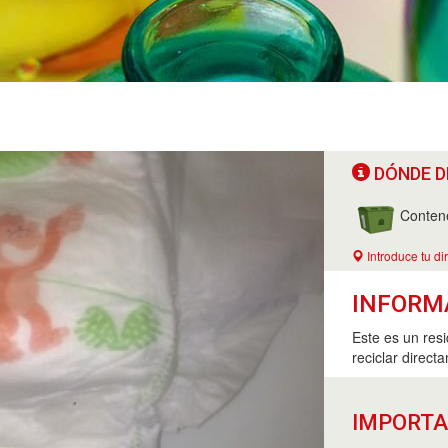
DÓNDE D
Conten
Introduce tu di
INFORM
Este es un res
reciclar direct
IMPORT