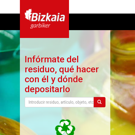
Infórmate del
residuo, qué hacer
con él y dónde
depositarlo