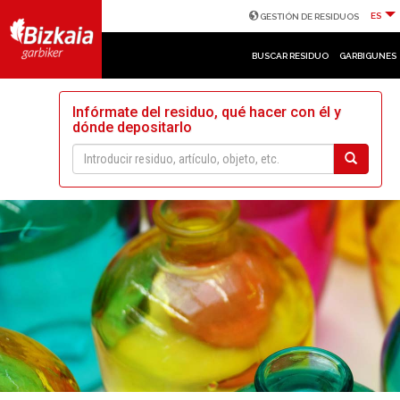
ES
GESTIÓN DE RESIDUOS
BUSCAR RESIDUO
GARBIGUNES
Infórmate del residuo, qué hacer con él y
dónde depositarlo