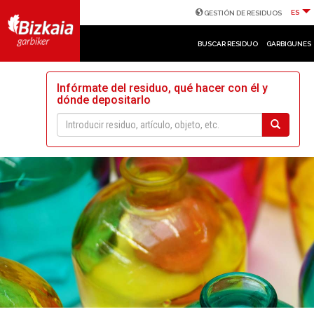
ES
GESTIÓN DE RESIDUOS
BUSCAR RESIDUO
GARBIGUNES
Infórmate del residuo, qué hacer con él y
dónde depositarlo