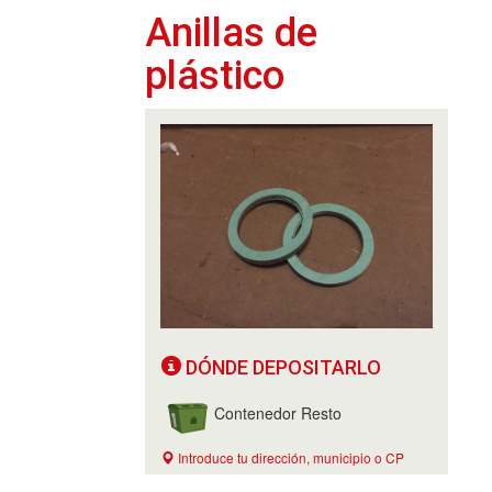
Anillas de
plástico
DÓNDE DEPOSITARLO
Contenedor Resto
Introduce tu dirección, municipio o CP