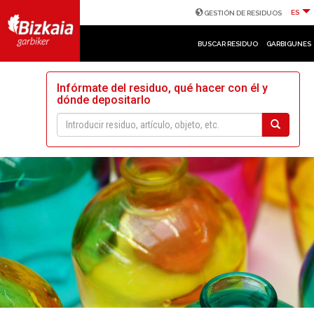
ES
GESTIÓN DE RESIDUOS
BUSCAR RESIDUO
GARBIGUNES
Infórmate del residuo, qué hacer con él y
dónde depositarlo