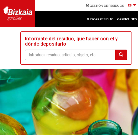
ES
GESTIÓN DE RESIDUOS
BUSCAR RESIDUO
GARBIGUNES
Infórmate del residuo, qué hacer con él y
dónde depositarlo