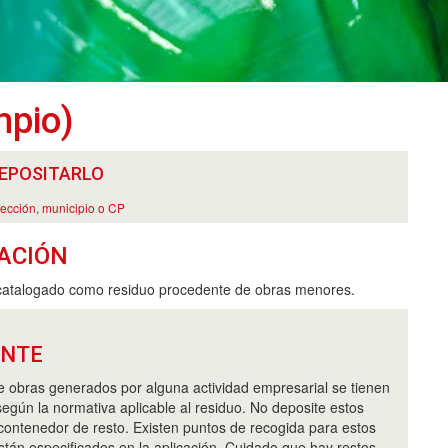
mpio)
EPOSITARLO
rección, municipio o CP
ACIÓN
catalogado como residuo procedente de obras menores.
ANTE
e obras generados por alguna actividad empresarial se tienen
egún la normativa aplicable al residuo. No deposite estos
 contenedor de resto. Existen puntos de recogida para estos
stán especificados en la aplicación. Cuidado que hay restos