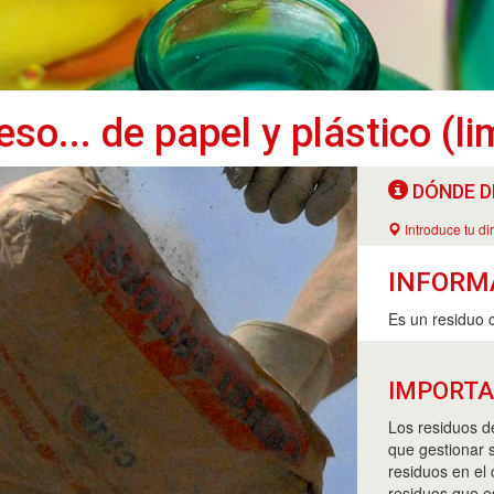
o... de papel y plástico (li
DÓNDE D
Introduce tu di
INFORM
Es un residuo 
IMPORT
Los residuos d
que gestionar s
residuos en el
residuos que e