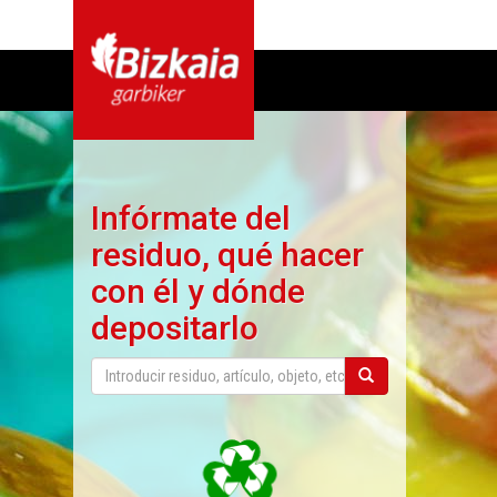
Infórmate del
residuo, qué hacer
con él y dónde
depositarlo