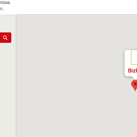
nizas.
c.
Biz