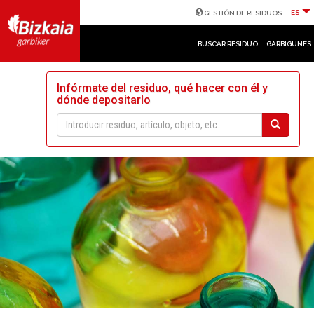
ES
GESTIÓN DE RESIDUOS
BUSCAR RESIDUO
GARBIGUNES
Infórmate del residuo, qué hacer con él y
dónde depositarlo