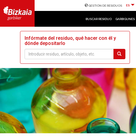
ES
GESTIÓN DE RESIDUOS
BUSCAR RESIDUO
GARBIGUNES
Infórmate del residuo, qué hacer con él y
dónde depositarlo